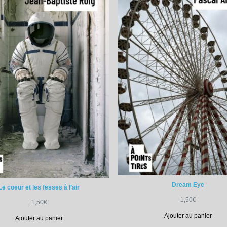
Dream Eye
Le coeur et les fesses à l’air
1,50
€
1,50
€
Ajouter au panier
Ajouter au panier